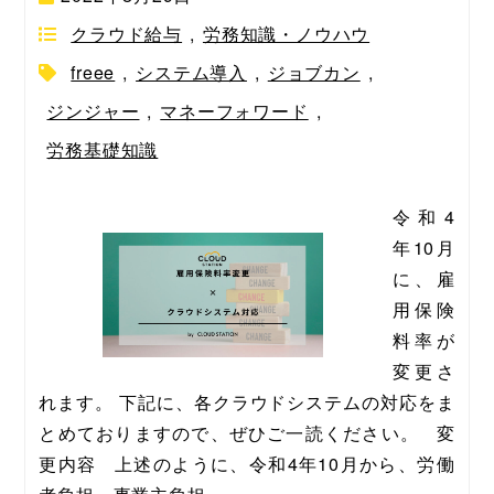
クラウド給与
,
労務知識・ノウハウ
freee
,
システム導入
,
ジョブカン
,
ジンジャー
,
マネーフォワード
,
労務基礎知識
令和4
年10月
に、雇
用保険
料率が
変更さ
れます。 下記に、各クラウドシステムの対応をま
とめておりますので、ぜひご一読ください。   変
更内容   上述のように、令和4年10月から、労働