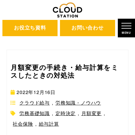
お役立ち資料
お問い合わせ
ホーム
ブログ
労務基礎知識
MENU
月額変更の手続き・給与計算をミ
スしたときの対処法
2022年12月16日
クラウド給与
,
労務知識・ノウハウ
労務基礎知識
,
定時決定
,
月額変更
,
社会保険
,
給与計算