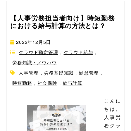
【人事労務担当者向け】時短勤務
における給与計算の方法とは？
2022年12月5日
クラウド勤怠管理
,
クラウド給与
,
労務知識・ノウハウ
人事管理
,
労務基礎知識
,
勤怠管理
,
時短勤務
,
社会保険
,
給与計算
こんに
ちは。
人事労
務クラ