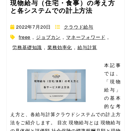
現物給与（住宅・食事）の考え方
と各システムでの計上方法
2022年7月20日
クラウド給与
freee
,
ジョブカン
,
マネーフォワード
,
労務基礎知識
,
業務効率化
,
給与計算
本記事
では、
「現物
給与」
の基本
的な考
え方と、各給与計算クラウドシステムでの計上方
法をご紹介します。 目次 現物給与とは 現物給与
の具体例と評価額 社会保険の標準報酬月額と現物