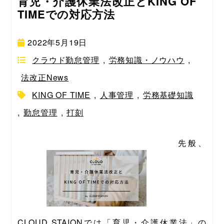
育児・介護休業法改正とKING OF
TIMEでの対応方法
2022年5月19日
クラウド勤怠管理
,
労務知識・ノウハウ
,
法改正News
KING OF TIME
,
人事管理
,
労務基礎知識
,
勤怠管理
,
打刻
先般、
CLOUD STAIONでは「育児・介護休業法」の