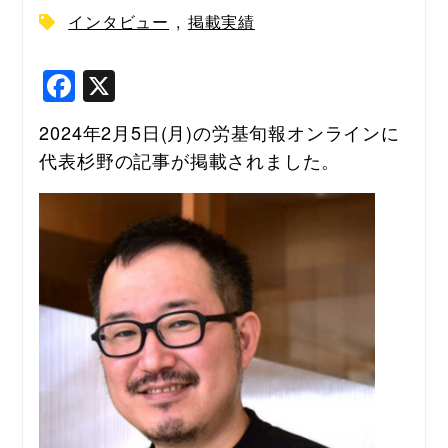
インタビュー
,
掲載実績
F
X
a
2024年2月5日(月)の労基旬報オンラインに
c
代表杉野の記事が掲載されました。
e
b
o
o
k