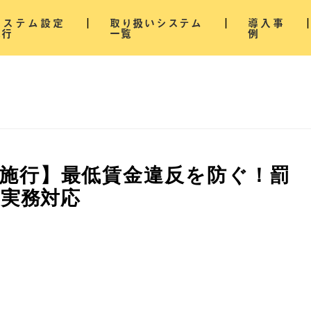
システム設定
取り扱いシステム
導入事
代行
一覧
例
0月施行】最低賃金違反を防ぐ！罰
実務対応