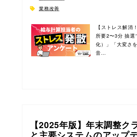
業務改善
【ストレス解消！
所要2〜3分 抽
化）」「大変さを
音…
【2025年版】年末調整ク
と主要システムのアップ