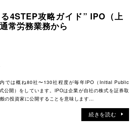
4STEP攻略ガイド” IPO（上
通常労務業務から
事
は概ね80社〜130社程度が毎年IPO（Initial Public
新規株式公開）をしています。IPOは企業が自社の株式を証券取
般の投資家に公開することを意味します…
続きを読む