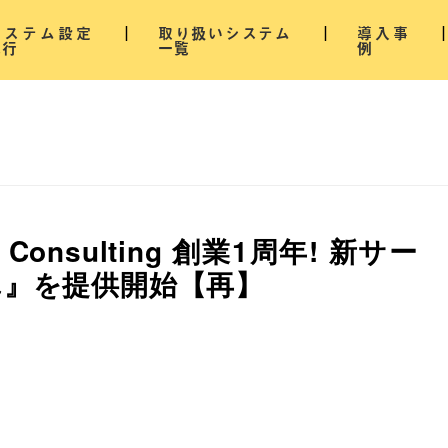
システム設定
取り扱いシステム
導入事
代行
一覧
例
onsulting 創業1周年! 新サー
ん』を提供開始【再】