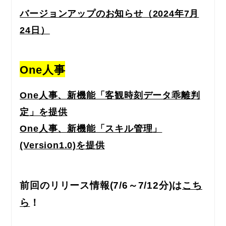
バージョンアップのお知らせ（2024年7月
24日）
One人事
One人事、新機能「客観時刻データ乖離判
定」を提供
One人事、新機能「スキル管理」
(Version1.0)を提供
前回のリリース情報
(7/6
～7/12分)
は
こち
ら
！