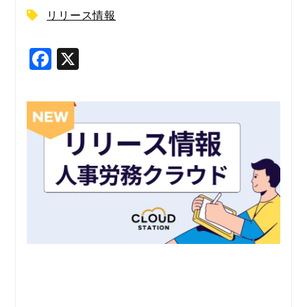
リリース情報
F
X
a
c
e
b
o
o
k