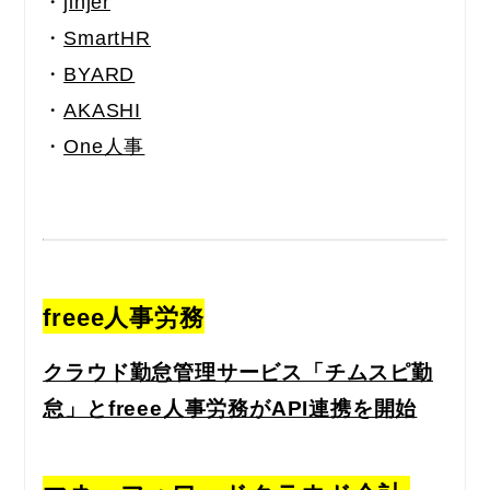
・
jinjer
・
SmartHR
・
BYARD
・
AKASHI
・
One人事
freee人事労務
クラウド勤怠管理サービス「チムスピ勤
怠」とfreee人事労務がAPI連携を開始