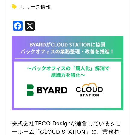
リリース情報
F
X
a
c
e
b
o
o
k
株式会社TECO Designが運営しているショ
ールーム「CLOUD STATION」に、業務整