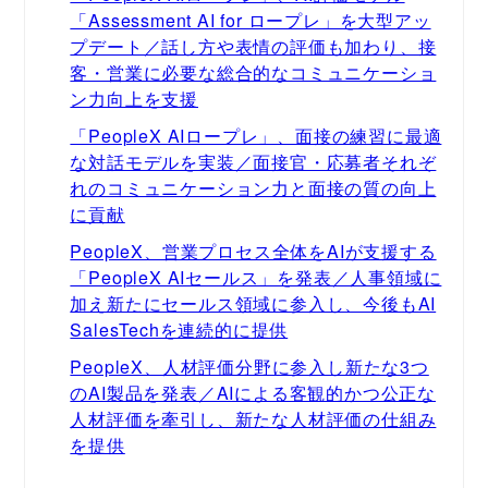
「Assessment AI for ロープレ」を大型アッ
プデート／話し方や表情の評価も加わり、接
客・営業に必要な総合的なコミュニケーショ
ン力向上を支援
「PeopleX AIロープレ」、面接の練習に最適
な対話モデルを実装／面接官・応募者それぞ
れのコミュニケーション力と面接の質の向上
に貢献
PeopleX、営業プロセス全体をAIが支援する
「PeopleX AIセールス」を発表／人事領域に
加え新たにセールス領域に参入し、今後もAI
SalesTechを連続的に提供
PeopleX、人材評価分野に参入し新たな3つ
のAI製品を発表／AIによる客観的かつ公正な
人材評価を牽引し、新たな人材評価の仕組み
を提供