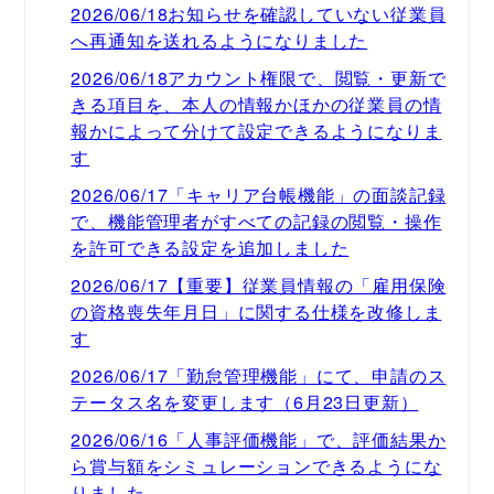
2026/06/18お知らせを確認していない従業員
へ再通知を送れるようになりました
2026/06/18アカウント権限で、閲覧・更新で
きる項目を、本人の情報かほかの従業員の情
報かによって分けて設定できるようになりま
す
2026/06/17「キャリア台帳機能」の面談記録
で、機能管理者がすべての記録の閲覧・操作
を許可できる設定を追加しました
2026/06/17【重要】従業員情報の「雇用保険
の資格喪失年月日」に関する仕様を改修しま
す
2026/06/17「勤怠管理機能」にて、申請のス
テータス名を変更します（6月23日更新）
2026/06/16「人事評価機能」で、評価結果か
ら賞与額をシミュレーションできるようにな
りました