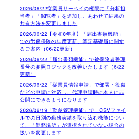
2026/06/22従業員サーベイの権限に「分析担
当者」「閲覧者」を追加し、あわせて結果の
共有方法を変更しました
2026/06/22【令和8年度】「届出書類機能」
での労働保険の年度更新、算定基礎届に関す
るご案内（06/22更新）
2026/06/22「届出書類機能」で被保険者整理
番号の参照ロジックを改善いたします（6/22
更新）
2026/06/22「従業員情報申請」で部署・役職
などの申請に対応し、代理申請時に本人に非
公開にできるようになります
2026/06/19「勤怠管理機能」で、CSVファイ
ルでの日別の勤務実績を取り込む機能につい
て、「勤務場所」が選択されていない場合の
扱いを変更します