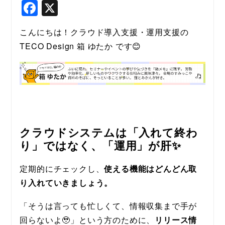
F
X
a
こんにちは！クラウド導入支援・運用支援の
c
TECO Design 箱 ゆたか です😊
e
b
o
o
k
クラウドシステムは「入れて終わ
り」ではなく、「運用」が肝✨
定期的にチェックし、
使える機能はどんどん取
り入れていきましょう。
「そうは言っても忙しくて、情報収集まで手が
回らないよ🥹」という方のために、
リリース情