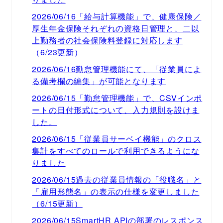
2026/06/16「給与計算機能」で、健康保険／
厚生年金保険それぞれの資格日管理と、二以
上勤務者の社会保険料登録に対応します
（6/23更新）
2026/06/16勤怠管理機能にて、「従業員によ
る備考欄の編集」が可能となります
2026/06/15「勤怠管理機能」で、CSVインポ
ートの日付形式について、入力規則を設けま
した。
2026/06/15「従業員サーベイ機能」のクロス
集計をすべてのロールで利用できるようにな
りました
2026/06/15過去の従業員情報の「役職名」と
「雇用形態名」の表示の仕様を変更しました
（6/15更新）
2026/06/15SmartHR APIの部署のレスポンス