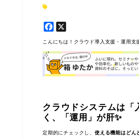
F
X
a
こんにちは！クラウド導入支援・運用支援のTE
c
e
b
o
o
k
クラウドシステムは「
く、「運用」が肝✨
定期的にチェックし、
使える機能はどん