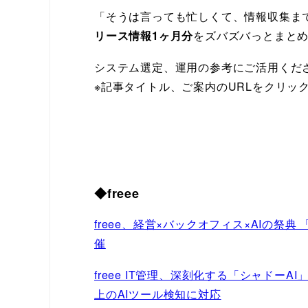
「そうは言っても忙しくて、情報収集まで
リース情報1ヶ月分
をズバズバっとまと
システム選定、運用の参考にご活用くだ
※記事タイトル、ご案内のURLをクリッ
◆freee
freee、経営×バックオフィス×AIの祭典 「
催
freee IT管理、深刻化する「シャドーA
上のAIツール検知に対応