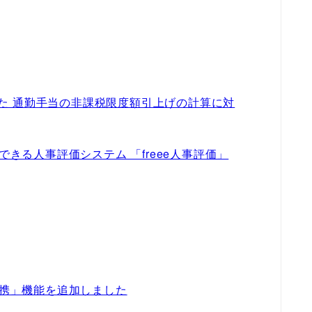
された 通勤手当の非課税限度額引上げの計算に対
できる人事評価システム 「freee人事評価」
連携」機能を追加しました