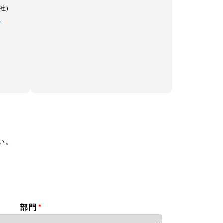
会社)
ド
い。
部門
*