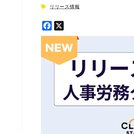
リリース情報
F
X
a
c
e
b
o
o
k