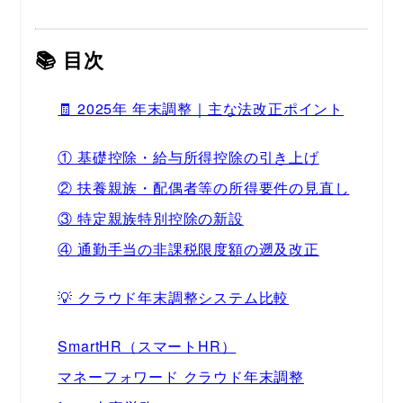
📚 目次
🧾 2025年 年末調整｜主な法改正ポイント
① 基礎控除・給与所得控除の引き上げ
② 扶養親族・配偶者等の所得要件の見直し
③ 特定親族特別控除の新設
④ 通勤手当の非課税限度額の遡及改正
💡 クラウド年末調整システム比較
SmartHR（スマートHR）
マネーフォワード クラウド年末調整