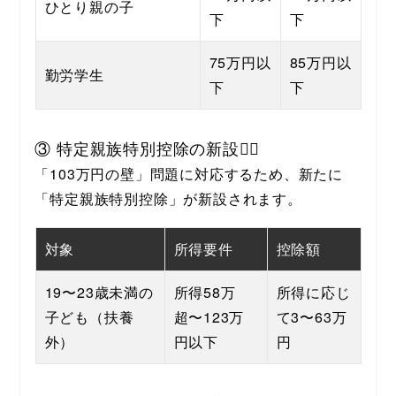
ひとり親の子
下
下
75万円以
85万円以
勤労学生
下
下
③ 特定親族特別控除の新設👱‍♀️
「103万円の壁」問題に対応するため、新たに
「特定親族特別控除」が新設されます。
対象
所得要件
控除額
19〜23歳未満の
所得58万
所得に応じ
子ども（扶養
超〜123万
て3〜63万
外）
円以下
円