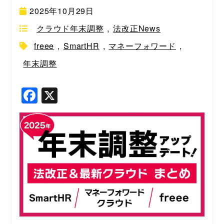
2025年10月29日
クラウド年末調整
,
法改正News
freee
,
SmartHR
,
マネーフォワード
,
年末調整
F
X
a
c
e
b
o
o
k