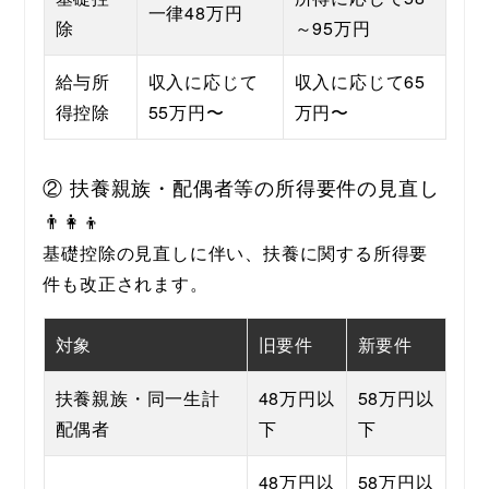
一律48万円
除
～95万円
給与所
収入に応じて
収入に応じて65
得控除
55万円〜
万円〜
② 扶養親族・配偶者等の所得要件の見直し
👨‍👩‍👦
基礎控除の見直しに伴い、扶養に関する所得要
件も改正されます。
対象
旧要件
新要件
扶養親族・同一生計
48万円以
58万円以
配偶者
下
下
48万円以
58万円以