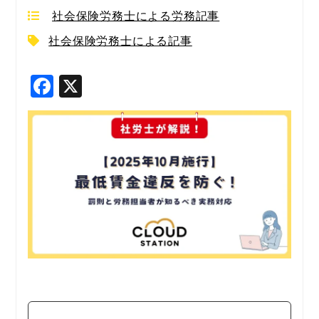
社会保険労務士による労務記事
社会保険労務士による記事
F
X
a
c
e
b
o
o
k