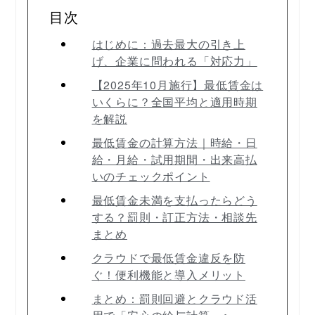
目次
はじめに：過去最大の引き上
げ、企業に問われる「対応力」
【2025年10月施行】最低賃金は
いくらに？全国平均と適用時期
を解説
最低賃金の計算方法｜時給・日
給・月給・試用期間・出来高払
いのチェックポイント
最低賃金未満を支払ったらどう
する？罰則・訂正方法・相談先
まとめ
クラウドで最低賃金違反を防
ぐ！便利機能と導入メリット
まとめ：罰則回避とクラウド活