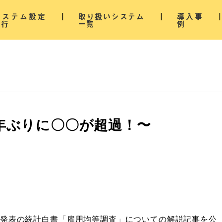
システム設定
取り扱いシステム
導入事
代行
一覧
例
年ぶりに〇〇が超過！〜
発表の統計白書「雇用均等調査」についての解説記事を公