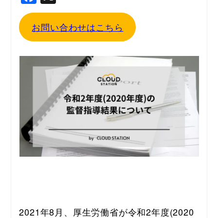
a
c
お問い合わせはこちら
e
b
o
o
k
2021年8月、厚生労働省が令和2年度(2020