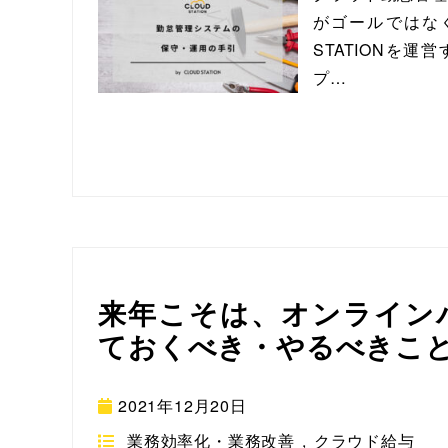
がゴールではなく
STATIONを運
プ…
来年こそは、オンライン
ておくべき・やるべきこ
2021年12月20日
業務効率化・業務改善
,
クラウド給与