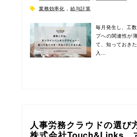
業務効率化
,
給与計算
毎月発生し、工数
プへの関連性が薄
て、知っておきた
入…
人事労務クラウドの選び方
株式会社Touch&Lin