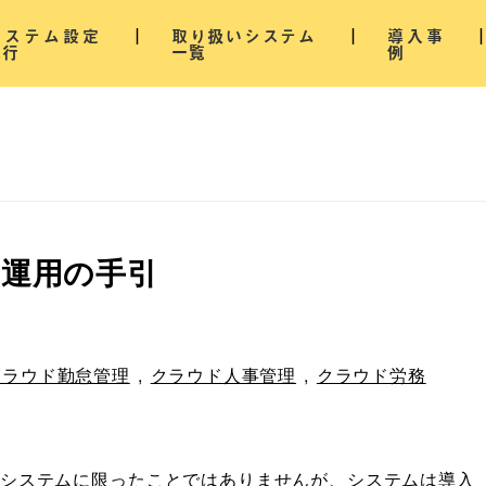
システム設定
取り扱いシステム
導入事
代行
一覧
例
・運用の手引
クラウド勤怠管理
,
クラウド人事管理
,
クラウド労務
システムに限ったことではありませんが、システムは導入