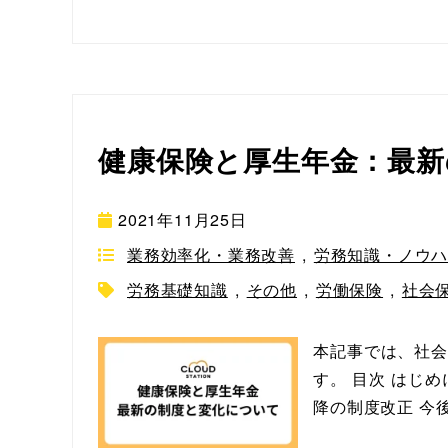
健康保険と厚生年金：最新
2021年11月25日
業務効率化・業務改善
,
労務知識・ノウ
労務基礎知識
,
その他
,
労働保険
,
社会
本記事では、社会
す。 目次 はじめ
降の制度改正 今後