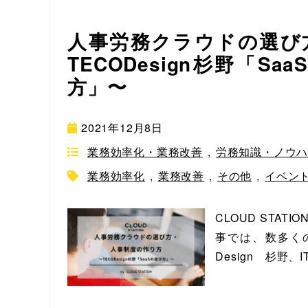
人事労務クラウドの選び
TECODesign杉野「
方」〜
2021年12月8日
業務効率化・業務改善
,
労務知識・ノウ
業務効率化
,
業務改善
,
その他
,
イベン
CLOUD STA
事では、数多く
Design 杉野