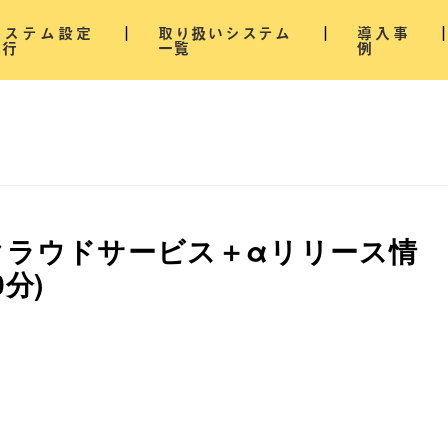
システム設定
取り扱いシステム
導入事
代行
一覧
例
務クラウドサービス＋αリリース情
0分)