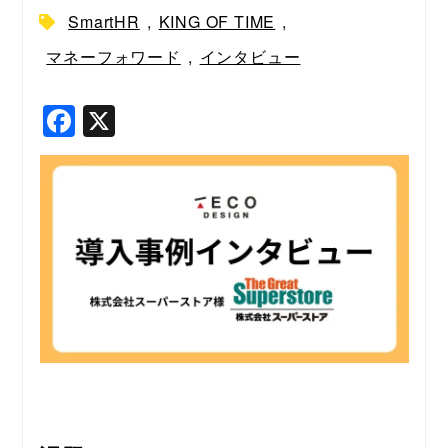
SmartHR
,
KING OF TIME
,
マネーフォワード
,
インタビュー
F
X
a
c
e
b
o
o
k