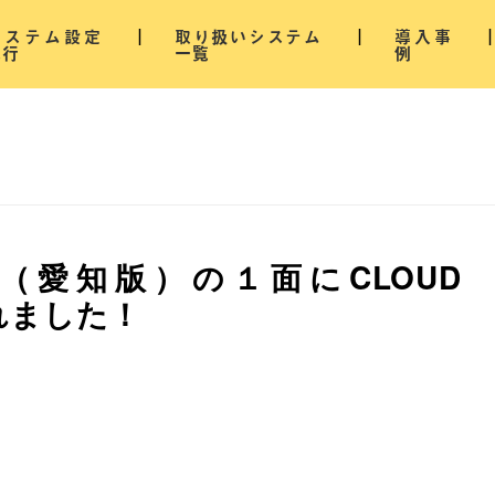
システム設定
取り扱いシステム
導入事
代行
一覧
例
（愛知版）の１面にCLOUD
されました！