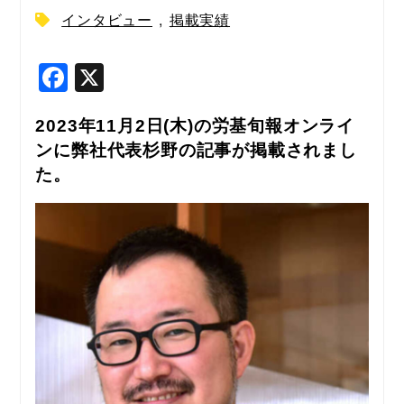
インタビュー
,
掲載実績
F
X
a
c
2023年11月2日(木)の労基旬報オンライ
ンに弊社代表杉野の記事が掲載されまし
e
た。
b
o
o
k