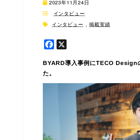
2023年11月24日
インタビュー
インタビュー
,
掲載実績
F
X
a
c
BYARD導入事例にTECO Des
e
た。
b
o
o
k