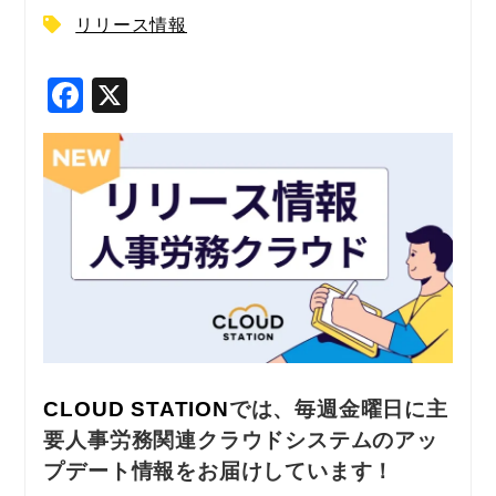
リリース情報
F
X
a
c
e
b
o
o
k
CLOUD STATION
では、毎週金曜日に主
要人事労務関連クラウドシステムのアッ
プデート情報をお届けしています！