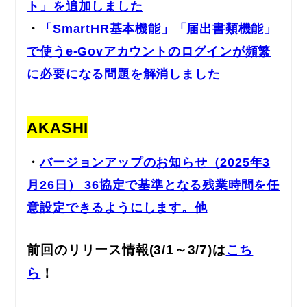
ト」を追加しました
・
「SmartHR基本機能」「届出書類機能」
で使うe-Govアカウントのログインが頻繁
に必要になる問題を解消しました
AKASHI
・
バージョンアップのお知らせ（2025年3
月26日） 36協定で基準となる残業時間を任
意設定できるようにします。他
前回のリリース情報
(3/1～3/7
)
は
こち
ら
！