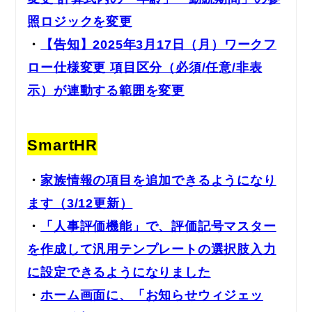
照ロジックを変更
・
【告知】2025年3月17日（月）ワークフ
ロー仕様変更 項目区分（必須/任意/非表
示）が連動する範囲を変更
SmartHR
・
家族情報の項目を追加できるようになり
ます（3/12更新）
・
「人事評価機能」で、評価記号マスター
を作成して汎用テンプレートの選択肢入力
に設定できるようになりました
・
ホーム画面に、「お知らせウィジェッ