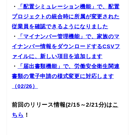
・
「配置シミュレーション機能」で、配置
プロジェクトの統合時に所属が変更された
従業員を確認できるようになりました
・
「マイナンバー管理機能」で、家族のマ
イナンバー情報をダウンロードするCSVフ
ァイルに、新しい項目を追加します
・
「届出書類機能」で、労働安全衛生関連
書類の電子申請の様式変更に対応します
（02/26）
前回のリリース情報
(2/15
～2/21分)
は
こ
ちら
！