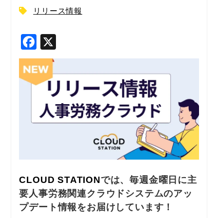
リリース情報
F
X
a
c
e
b
o
o
k
CLOUD STATION
では、毎週金曜日に主
要人事労務関連クラウドシステムのアッ
プデート情報をお届けしています！