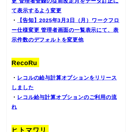
更 管理者登録の従前改定月をデータ訂正に
て表示するよう変更
・
【告知】2025年3月3日（月）ワークフロ
ー仕様変更 管理者画面の一覧表示にて、表
示件数のデフォルトを変更他
RecoRu
・
レコルの給与計算オプションをリリース
しました
・
レコル給与計算オプションのご利用の流
れ
ヒトマワリ