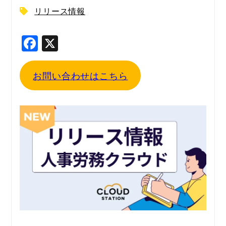
リリース情報
F
X
a
c
お問い合わせはこちら
e
b
o
o
k