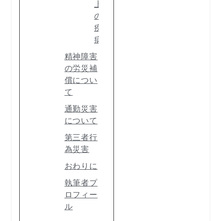
上
の
疾
病
精神障害
の労災補
償につい
て
通勤災害
について
第三者行
為災害
おわりに
執筆者プ
ロフィー
ル