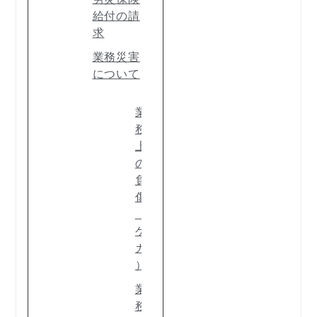
給付の請
求
業務災害
について
業
務
上
の
負
傷
（
ケ
ガ
）
業
務