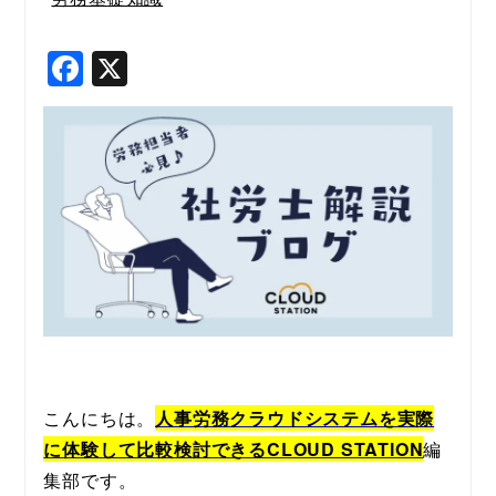
F
X
a
c
e
b
o
o
k
こんにちは。
人事労務クラウドシステムを実際
に体験して比較検討できるCLOUD STATION
編
集部です。