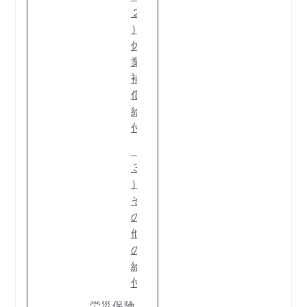
２
）
休
業
補
償
給
付
（
３
）
そ
の
他
の
給
付
労災保険