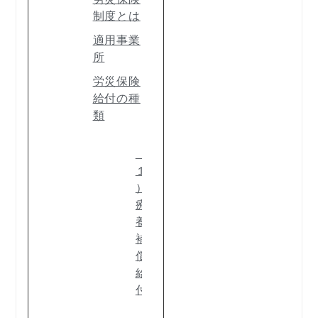
制度とは
適用事業
所
労災保険
給付の種
類
（
１
）
療
養
補
償
給
付
（