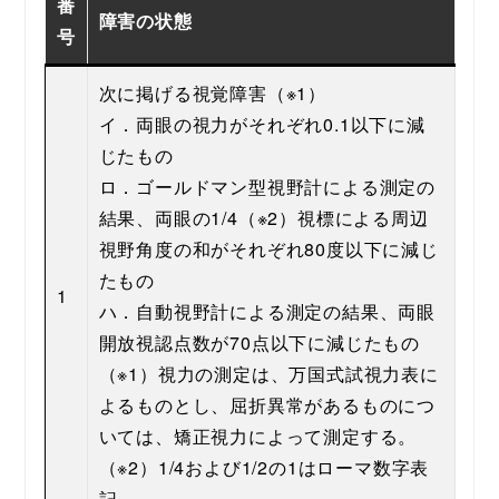
番
障害の状態
号
次に掲げる視覚障害（※1）
イ．両眼の視力がそれぞれ0.1以下に減
じたもの
ロ．ゴールドマン型視野計による測定の
結果、両眼の1/4（※2）視標による周辺
視野角度の和がそれぞれ80度以下に減じ
たもの
1
ハ．自動視野計による測定の結果、両眼
開放視認点数が70点以下に減じたもの
（※1）視力の測定は、万国式試視力表に
よるものとし、屈折異常があるものにつ
いては、矯正視力によって測定する。
（※2）1/4および1/2の1はローマ数字表
記。