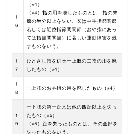
（※4）
（※4）指の用を廃したものとは、指の末
1
節の半分以上を失い、又は中手指節関節
6
若しくは近位指節間関節（おや指にあっ
ては指節間関節）に著しい運動障害を残
すものをいう。
1
ひとさし指を併せ一上肢の二指の用を廃
7
したもの（※4）
1
一上肢のおや指の用を廃したもの（※4）
8
一下肢の第一趾又は他の四趾以上を失っ
1
たもの（※5）
9
（※5）趾を失ったものとは、その全部を
失ったものをいう。