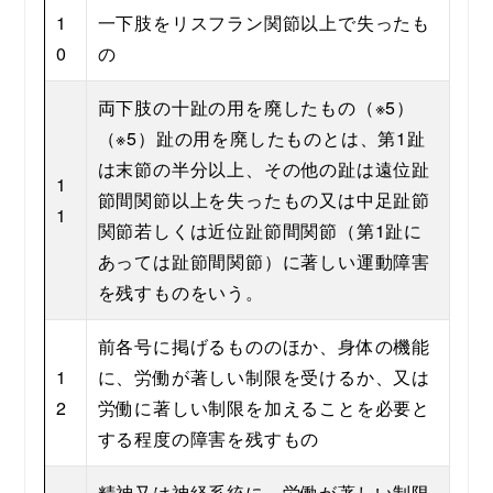
1
一下肢をリスフラン関節以上で失ったも
0
の
両下肢の十趾の用を廃したもの（※5）
（※5）趾の用を廃したものとは、第1趾
は末節の半分以上、その他の趾は遠位趾
1
節間関節以上を失ったもの又は中足趾節
1
関節若しくは近位趾節間関節（第1趾に
あっては趾節間関節）に著しい運動障害
を残すものをいう。
前各号に掲げるもののほか、身体の機能
1
に、労働が著しい制限を受けるか、又は
2
労働に著しい制限を加えることを必要と
する程度の障害を残すもの
精神又は神経系統に、労働が著しい制限