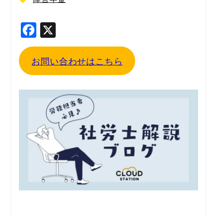
F
X
a
c
お問い合わせはこちら
e
b
o
o
k