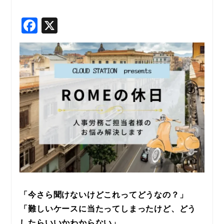
F
X
a
c
e
b
o
o
k
「今さら聞けないけどこれってどうなの？」
「難しいケースに当たってしまったけど、どう
したらいいかわからない」