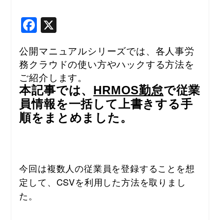
F
X
a
c
公開マニュアルシリーズでは、各人事労
務クラウドの使い方やハックする方法を
e
ご紹介します。
b
本記事では、
HRMOS勤怠
で従業
o
員情報を一括して上書きする手
o
順をまとめました。
k
今回は複数人の従業員を登録することを想
定して、CSVを利用した方法を取りまし
た。