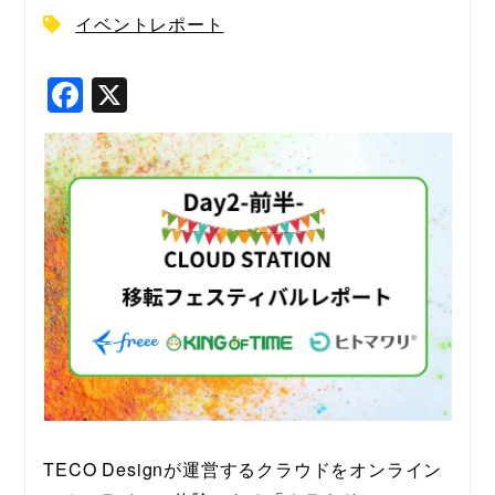
イベントレポート
F
X
a
c
e
b
o
o
k
TECO Designが運営するクラウドをオンライン