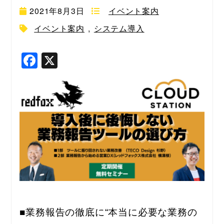
2021年8月3日
イベント案内
イベント案内
,
システム導入
F
X
a
c
e
b
o
o
k
■業務報告の徹底に“本当に必要な業務の