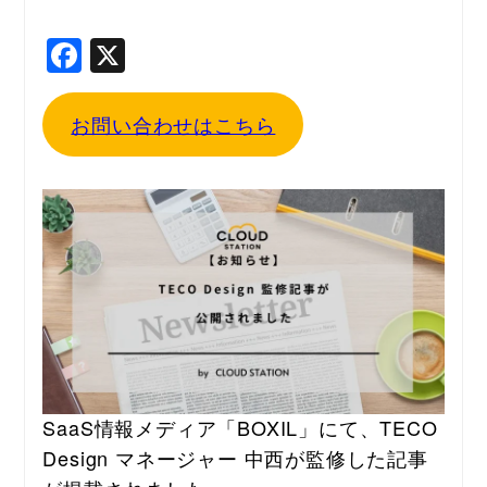
F
X
a
c
お問い合わせはこちら
e
b
o
o
k
SaaS情報メディア「BOXIL」にて、TECO 
Design マネージャー 中西が監修した記事