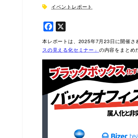
イベントレポート
F
X
a
本レポートは、2025年7月23日に開催さ
c
スの見える化セミナー」
の内容をまとめ
e
b
o
o
k