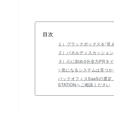
目次
１）ブラックボックスを”見
２）パネルディスカッション
３）心に刻め3分全力PRタイ
✨気になるシステムは見つか
バックオフィスSaaSの選定
STATIONへご相談ください