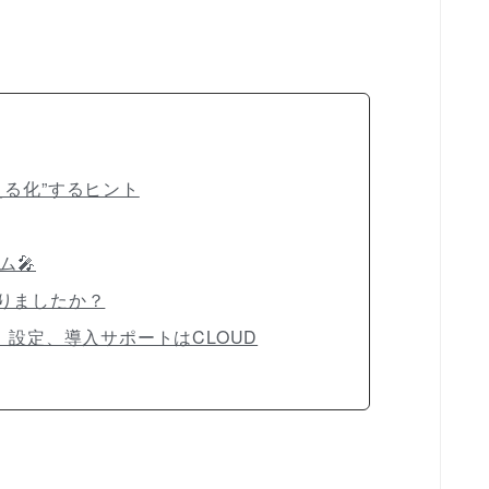
える化”するヒント
ム🎤
りましたか？
、設定、導入サポートはCLOUD