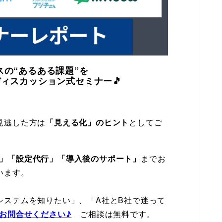
スの“あるある課題”を
ディスカッション式
セミナー🎵
見逃した方は
「見える化」のヒント
としてご
」「設定代行」「導入後のサポート」
までお
います。
システムを知りたい」、「A社とB社で迷って
お問合せください♪
ご相談は無料です。