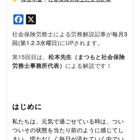
F
X
a
社会保険労務士による労務解説記事が
毎月3
c
回(第1.2.3水曜日)
にUPされます。
e
b
第15回目は、
松本先生（まつもと社会保険
による解説です！
労務士事務所代表）
o
o
k
はじめに
私たちは、元気で過ごせている時は、つい
ついその状態を当たり前のように感じてし
まい、慌ただしく毎日が流れていく中でい