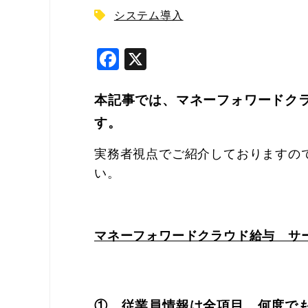
システム導入
F
X
a
c
本記事では、マネーフォワードク
e
す。
b
実務者視点でご紹介しておりますの
o
い。
o
k
マネーフォワードクラウド給与 サ
① 従業員情報は全項目、何度でも