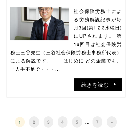
社会保険労務士によ
る労務解説記事が毎
月3回(第1.2.3水曜日)
にUPされます。 第
16回目は社会保険労
務士三谷先生（三谷社会保険労務士事務所代表）
による解説です。       はじめに どの企業でも、
「人手不足で・・・…
続きを読む
1
2
3
4
5
…
7
»