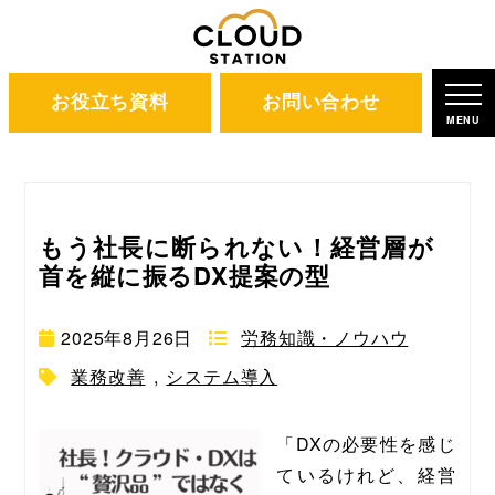
お役立ち資料
お問い合わせ
ホーム
ブログ
労務知識・ノウハウ
MENU
もう社長に断られない！経営層が
首を縦に振るDX提案の型
2025年8月26日
労務知識・ノウハウ
業務改善
,
システム導入
「DXの必要性を感じ
ているけれど、経営