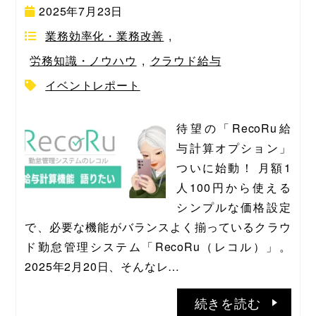
2025年7月23日
業務効率化・業務改善
,
労務知識・ノウハウ
,
クラウド給与
イベントレポート
待望の「RecoRu給
与計算オプション」
ついに始動！ 月額1
人100円から使える
シンプルな価格設定
で、必要な機能がバランスよく揃っているクラウ
ド勤怠管理システム「RecoRu（レコル）」。 
2025年2月20日、そんなレ…
続きを読む