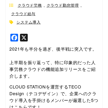
クラウド労務
,
クラウド勤怠管理
,
クラウド給与
システム導入
F
X
a
2021年も半分を過ぎ、後半戦に突入です。
c
e
上半期を振り返って、特に印象的だった人
b
事労務クラウドの機能追加リリースをご紹
o
介します。
o
CLOUD STATIONを運営するTECO 
k
Design（テコデザイン）で、企業へのクラ
ウド導入を手掛けるメンバーが厳選した5つ
はこちらです！