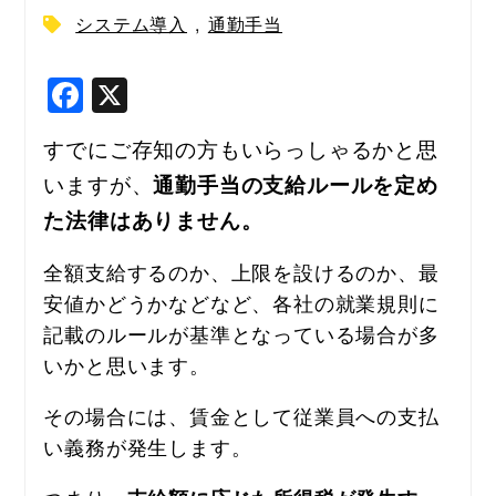
システム導入
,
通勤手当
F
X
a
すでにご存知の方もいらっしゃるかと思
c
いますが、
通勤手当の支給ルールを定め
e
た法律はありません。
b
o
全額支給するのか、上限を設けるのか、最
o
安値かどうかなどなど、各社の就業規則に
k
記載のルールが基準となっている場合が多
いかと思います。
その場合には、賃金として従業員への支払
い義務が発生します。