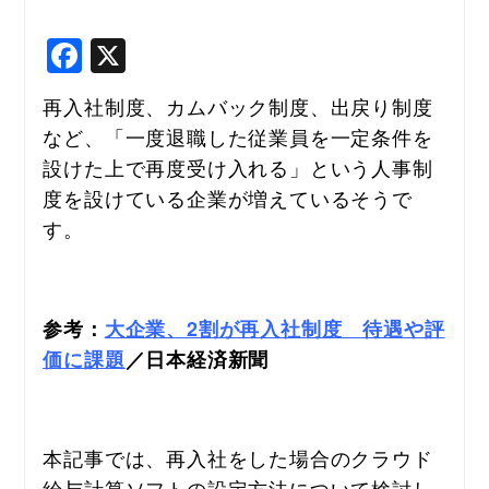
F
X
a
再入社制度、カムバック制度、出戻り制度
c
など、「一度退職した従業員を一定条件を
e
設けた上で再度受け入れる」という人事制
b
度を設けている企業が増えているそうで
o
す。
o
k
参考：
大企業、2割が再入社制度　待遇や評
価に課題
／日本経済新聞
本記事では、再入社をした場合のクラウド
給与計算ソフトの設定方法について検討し