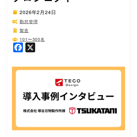
2026年2月24日
勤怠管理
製造
101〜300名
F
X
a
c
e
b
o
o
k