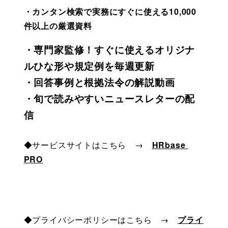
・カンタン検索で実務にすぐに使える
10,000
件以上の厳選資料
・
専門家監修！すぐに使えるオリジナ
ルひな形や規定例を毎週
更新
・回答事例と
根拠
法
令
の解説
動
画
・
旬
で
読
みやすい
ニ
ュースレターの
配
信
◆サービスサイトはこちら　→　
HRbase 
PRO
◆プライバシーポリシーはこちら　→　
プライ