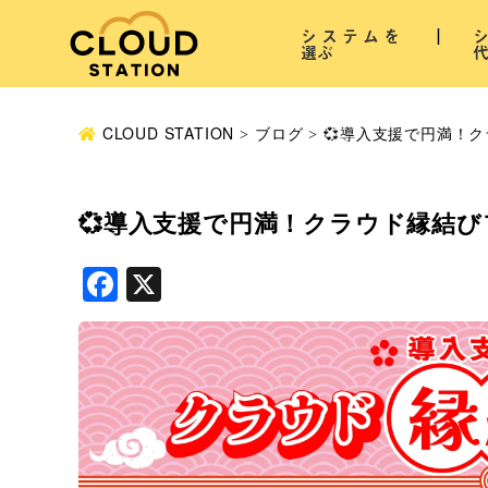
システムを
選ぶ
CLOUD STATION
ブログ
💞導入支援で円満！ク
💞導入支援で円満！クラウド縁結びフ
Facebook
X