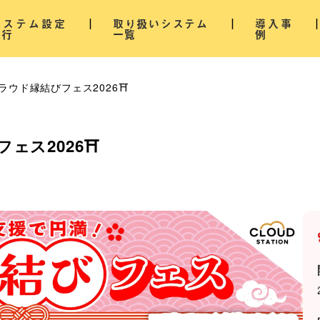
システム設定
取り扱いシステム
導入事
代行
一覧
例
ラウド縁結びフェス2026⛩️
ェス2026⛩️